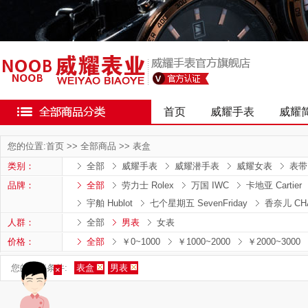
首页
威耀手表
威耀
您的位置:
首页
>>
全部商品
>>
表盒
类别：
全部
威耀手表
威耀潜手表
威耀女表
表带
品牌：
全部
劳力士 Rolex
万国 IWC
卡地亚 Cartier
宇舶 Hublot
七个星期五 SevenFriday
香奈儿 CH
人群：
全部
男表
女表
价格：
全部
￥0~1000
￥1000~2000
￥2000~3000
您的筛选条件:
表盒
男表
×