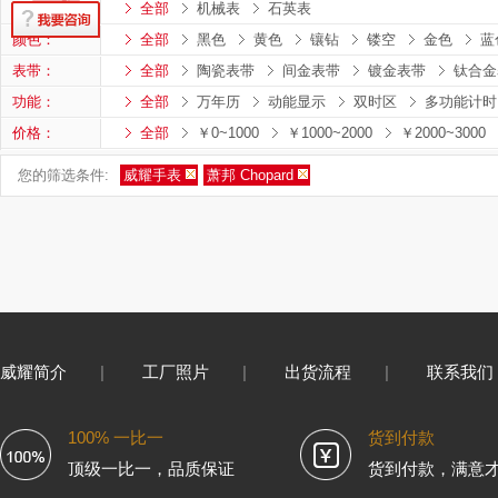
机芯类型：
全部
机械表
石英表
颜色：
全部
黑色
黄色
镶钻
镂空
金色
蓝
表带：
全部
陶瓷表带
间金表带
镀金表带
钛合金
功能：
全部
万年历
动能显示
双时区
多功能计时
价格：
全部
￥0~1000
￥1000~2000
￥2000~3000
您的筛选条件:
威耀手表
萧邦 Chopard
威耀简介
|
工厂照片
|
出货流程
|
联系我们
100% 一比一
货到付款
顶级一比一，品质保证
货到付款，满意