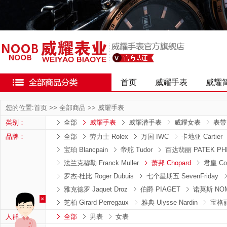
首页
威耀手表
威耀
您的位置:
首页
>>
全部商品
>>
威耀手表
类别：
全部
威耀手表
威耀潜手表
威耀女表
表带
品牌：
全部
劳力士 Rolex
万国 IWC
卡地亚 Cartier
宝珀 Blancpain
帝舵 Tudor
百达翡丽 PATEK PHI
法兰克穆勒 Franck Muller
萧邦 Chopard
君皇 Co
罗杰·杜比 Roger Dubuis
七个星期五 SevenFriday
雅克德罗 Jaquet Droz
伯爵 PIAGET
诺莫斯 NO
×
芝柏 Girard Perregaux
雅典 Ulysse Nardin
宝格丽
人群：
全部
男表
女表