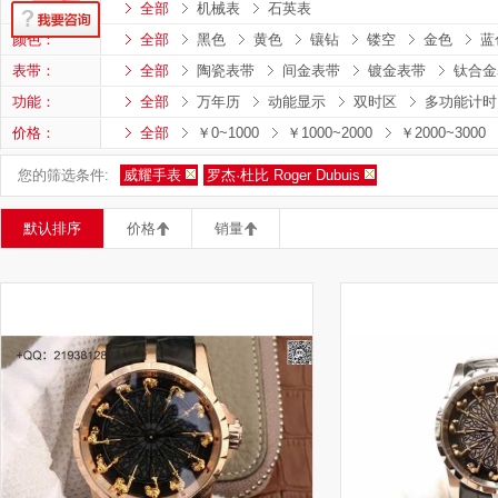
机芯类型：
全部
机械表
石英表
颜色：
全部
黑色
黄色
镶钻
镂空
金色
蓝
表带：
全部
陶瓷表带
间金表带
镀金表带
钛合金
功能：
全部
万年历
动能显示
双时区
多功能计时
价格：
全部
￥0~1000
￥1000~2000
￥2000~3000
您的筛选条件:
威耀手表
罗杰·杜比 Roger Dubuis
默认排序
价格
销量