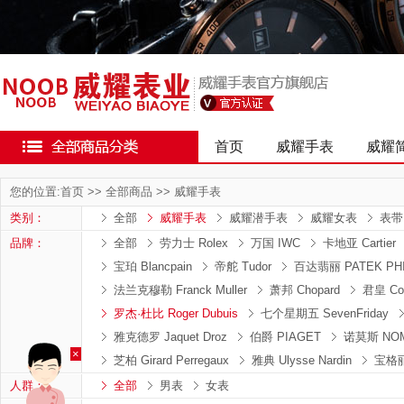
首页
威耀手表
威耀
您的位置:
首页
>>
全部商品
>>
威耀手表
类别：
全部
威耀手表
威耀潜手表
威耀女表
表带
品牌：
全部
劳力士 Rolex
万国 IWC
卡地亚 Cartier
宝珀 Blancpain
帝舵 Tudor
百达翡丽 PATEK PHI
法兰克穆勒 Franck Muller
萧邦 Chopard
君皇 Co
罗杰·杜比 Roger Dubuis
七个星期五 SevenFriday
雅克德罗 Jaquet Droz
伯爵 PIAGET
诺莫斯 NO
×
芝柏 Girard Perregaux
雅典 Ulysse Nardin
宝格丽
人群：
全部
男表
女表