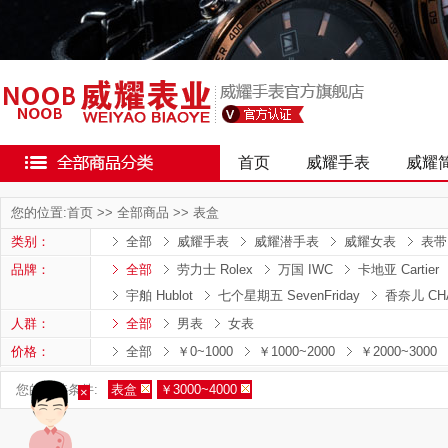
首页
威耀手表
威耀
您的位置:
首页
>>
全部商品
>>
表盒
类别：
全部
威耀手表
威耀潜手表
威耀女表
表带
品牌：
全部
劳力士 Rolex
万国 IWC
卡地亚 Cartier
宇舶 Hublot
七个星期五 SevenFriday
香奈儿 CH
人群：
全部
男表
女表
价格：
全部
￥0~1000
￥1000~2000
￥2000~3000
您的筛选条件:
表盒
￥3000~4000
×