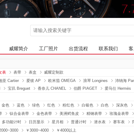
威耀简介
工厂照片
出货流程
联系我们
客
女表
表带
表盒
威耀定制款
亚 Cartier
爱彼 AP
欧米茄 OMEGA
浪琴 Longines
沛纳海 Pan
d
宝玑 Breguet
香奈儿 CHANEL
伯爵 PIAGET
爱马仕 Hermès
金色
蓝色
绿色
红色
粉红色
白银色
白色
深灰色
带
钛合金表带
金色表带
美洲鳄鱼皮
精钢表带
玫瑰金表带
多功能计时
日历显示
星月相
普通计时
潜水表
赛车表
000~3000
￥3000~4000
￥4000以上