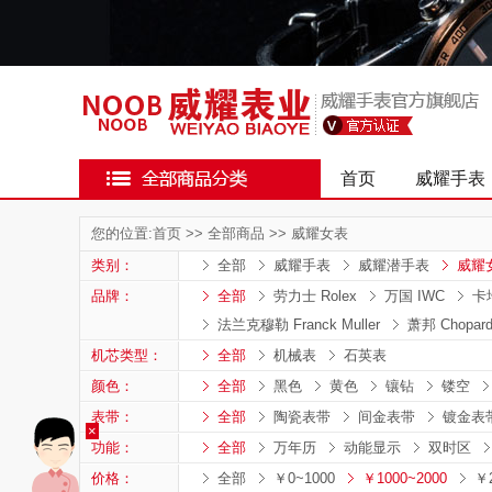
首页
威耀手表
您的位置:
首页
>>
全部商品
>>
威耀女表
类别：
全部
威耀手表
威耀潜手表
威耀
品牌：
全部
劳力士 Rolex
万国 IWC
卡地
法兰克穆勒 Franck Muller
萧邦 Chopar
机芯类型：
全部
机械表
石英表
颜色：
全部
黑色
黄色
镶钻
镂空
表带：
全部
陶瓷表带
间金表带
镀金表
×
功能：
全部
万年历
动能显示
双时区
价格：
全部
￥0~1000
￥1000~2000
￥2