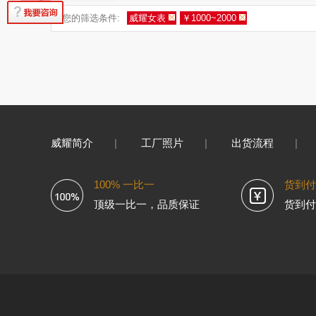
您的筛选条件:
威耀女表
￥1000~2000
威耀简介
|
工厂照片
|
出货流程
|
100% 一比一
货到付
顶级一比一，品质保证
货到付