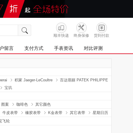
顺丰快递
终身保修
货到付款
户留言
支付方式
手表资讯
对比评测
erai
积家 Jaeger-LeCoultre
百达翡丽 PATEK PHILIPPE
宝玑
图案
咖啡色
其它颜色
牛皮表带
橡胶表带
K金表带
其它表带
星期日历
陀飞轮